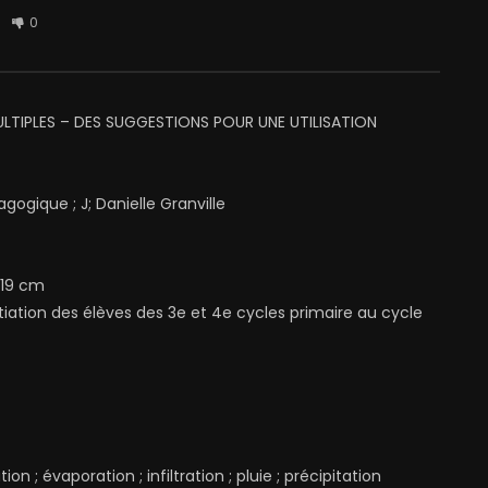
0
 MULTIPLES – DES SUGGESTIONS POUR UNE UTILISATION
gogique ; J; Danielle Granville
 19 cm
titiation des élèves des 3e et 4e cycles primaire au cycle
ion ; évaporation ; infiltration ; pluie ; précipitation