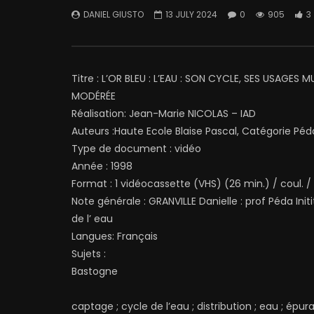
DANIEL GIUSTO
13 JULY 2024
0
905
3
Titre : L’OR BLEU : L’EAU : SON CYCLE, SES USAGES
MODÉRÉE
Réalisation: Jean-Marie NICOLAS – IAD
Auteurs :Haute Ecole Blaise Pascal, Catégorie Péda
Type de document : vidéo
Année : 1998
Format : 1 vidéocassette (VHS) (26 min.) / coul. /
Note générale : GRANVILLE Danielle : prof Péda Ini
de l’ eau
Langues: Français
Sujets :
Bastogne
captage ; cycle de l’eau ; distribution ; eau ; épurat