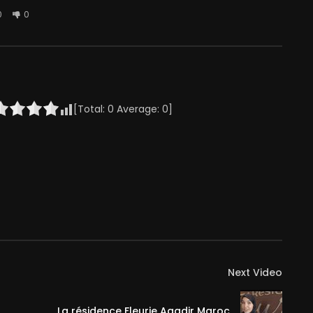
0
0
[Total:
0
Average:
0
]
Next Video
La résidence Fleurie Agadir Maroc