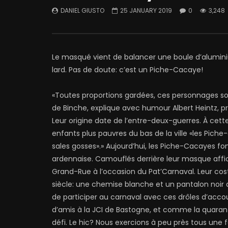
DANIEL GIUSTO
25 JANUARY 2019
0
3,248
Le masqué vient de balancer une boule d’aluminiu
lard. Pas de doute: c’est un Piche-Cacaye!
«Toutes proportions gardées, ces personnages son
de Binche, explique avec humour Albert Heintz, 
Leur origine date de l’entre-deux-guerres. À cet
enfants plus pauvres du bas de la ville «les Piche-
sales gosses».» Aujourd’hui, les Piche-Cacayes fo
ardennaise. Camouflés derrière leur masque afficha
Grand-Rue à l’occasion du Pat’Carnaval. Leur cos
siècle: une chemise blanche et un pantalon noir 
de participer au carnaval avec ces drôles d’acco
d’amis à la JCI de Bastogne, et comme la quaran
défi. Le hic? Nous exercions à peu près tous un