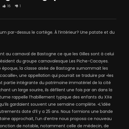
16
1
m par-dessus le cortège. À l’intérieur? Une patate et du
t au carnaval de Bastogne ce que les Gilles sont à celui
président du groupe carnavalesque Les Piche-Cacayes.
te époque, la classe aisée de Bastogne surnommait les
cacaille», une appellation qui pourrait se traduire par «les
nt partie intégrante du patrimoine immatériel de la cité
nt un large sourire, ils défilent une fois par an dans la
tume rappelle l’habillement typique des enfants du XXe
qu’ils gardaient souvent une semaine complète. «L’idée
utrements date d’il y a 25 ans. Nous formions une bande
taine approchait, l’un d’entre nous proposa ce nouveau
e fonction de notable, notamment celle de médecin, de