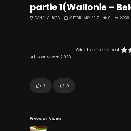
partie 1(Wallonie – Be
DANIEL GIUSTO
21 FEBRUARY 2017
0
2,038
Click to rate this post!
Post Views:
2,038
3
0
Previous Video