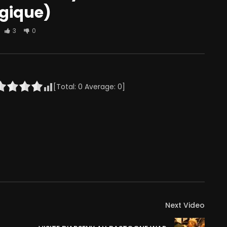
lgique)
3
0
[Total:
0
Average:
0
]
Next Video