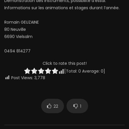
Démonstration des instruments, possibilité d’essai.
Informations sur les animations et stages durant l’année.
Romain GEUZAINE
80 Neuville
6690 Vielsalm
0494 814277
Click to rate this post!
[Total:
0
Average:
0
]
Post Views:
3,778
22
1