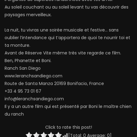
Au soleil couchant ou au soleil levant tu vas découvrir des
paysages merveilleux.
La nuit, tu vivras une soirée musicale et festive… sans
oublier l’intendance qui t’apportera de quoi te nourrir toi et
ta monture.
Avant de Réserve Vite même très vite regarde ce film.
Ben, Phanette et Boni.
Ranch San Diego
www.leranchsandiego.com
Route de Santa Manza 20169 Bonifacio, France
+33 4 95 73 01 67
info@leranchsandiego.com
Il y a un autre film qui est présenté par Boni le maître chien
du ranch
Click to rate this post!
[Total:
0
Average:
0
]